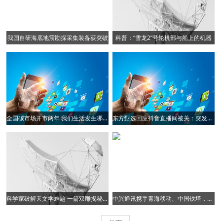
我国自研海底地震勘探采集装备获突破
科普：“雪龙2”号轮机部与船上的机器
全国碳市场开市两年 我们生活发生哪些变化？
东方甄选回应抖音直播间被关：突发情况，决定紧急在App上进行销售
科学家破解天文学难题 一箭双雕揭秘第一代星系和暗物质
中兴通讯携手青海移动、中国铁塔，开通可可西里“藏羚羊大产房”首个 5G 基站